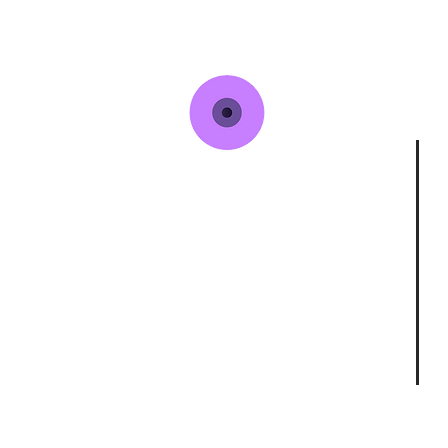
Somos un colaboratorio de investigación-
acción que desde el año 2017 busca sumar
intereses y pasiones existenciales, políticas e
intelectuales para construir conocimiento
sobre la acción colectiva, haciendo uso de
múltiples perspectivas epistemológicas,
teóricas y metodológicas de las ciencias
sociales y humanas, así como de saberes que
emergen desde los procesos sociales y la
creatividad social.