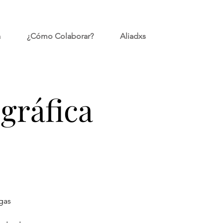
a
¿Cómo Colaborar?
Aliadxs
ográfica
gas