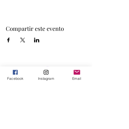
Compartir este evento
Facebook
Instagram
Email
Somos un colaboratorio de investigación-
acción que desde el año 2017 busca sumar
intereses y pasiones existenciales, políticas e
intelectuales para construir conocimiento
sobre la acción colectiva, haciendo uso de