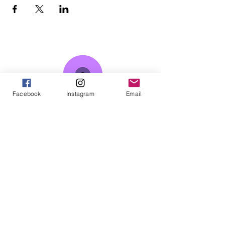
Facebook
Instagram
Email
Somos un colaboratorio de investigación-
acción que desde el año 2017 busca sumar
intereses y pasiones existenciales, políticas e
intelectuales para construir conocimiento
sobre la acción colectiva, haciendo uso de
múltiples perspectivas epistemológicas,
teóricas y metodológicas de las ciencias
sociales y humanas, así como de saberes que
emergen desde los procesos sociales y la
creatividad social.
CONTÁCTANOS