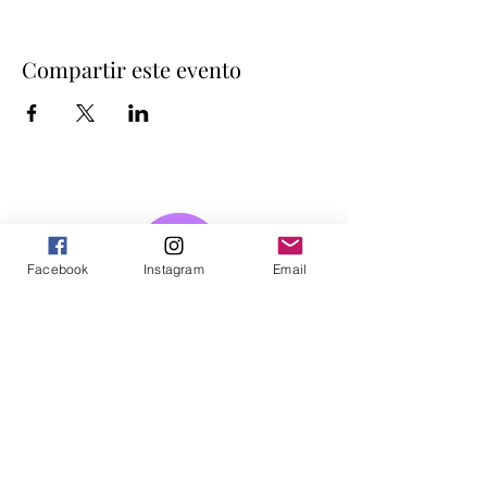
Compartir este evento
Facebook
Instagram
Email
Somos un colaboratorio de investigación-
acción que desde el año 2017 busca sumar
intereses y pasiones existenciales, políticas e
intelectuales para construir conocimiento
sobre la acción colectiva, haciendo uso de
múltiples perspectivas epistemológicas,
teóricas y metodológicas de las ciencias