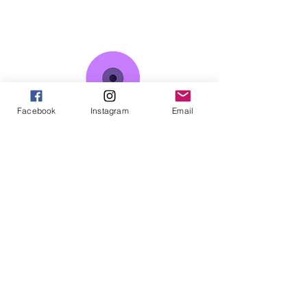
Facebook
Instagram
Email
Somos un colaboratorio de investigación-
acción que desde el año 2017 busca sumar
intereses y pasiones existenciales, políticas e
intelectuales para construir conocimiento
sobre la acción colectiva, haciendo uso de
múltiples perspectivas epistemológicas,
teóricas y metodológicas de las ciencias
sociales y humanas, así como de saberes que
emergen desde los procesos sociales y la
creatividad social.
CONTÁCTANOS
pluriversos.culturaypoder@gmail.com