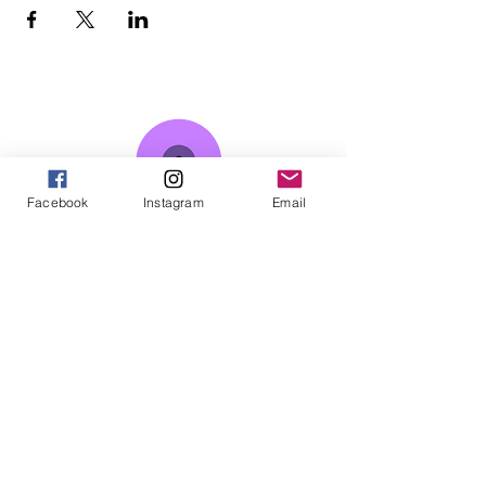
Facebook
Instagram
Email
Somos un colaboratorio de investigación-
acción que desde el año 2017 busca sumar
intereses y pasiones existenciales, políticas e
intelectuales para construir conocimiento
sobre la acción colectiva, haciendo uso de
múltiples perspectivas epistemológicas,
teóricas y metodológicas de las ciencias
sociales y humanas, así como de saberes que
emergen desde los procesos sociales y la
creatividad social.
CONTÁCTANOS