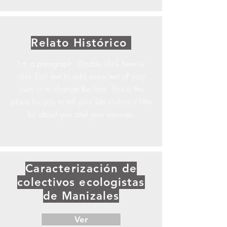
Relato
Histórico
I’m a paragraph. Double click here or
click Edit Text to add some text of your
own or to change the font. This is the
place for you to tell your site visitors a little
bit about you and your services.
Caracterización
de
colectivos ecologistas
de Manizales
Ver