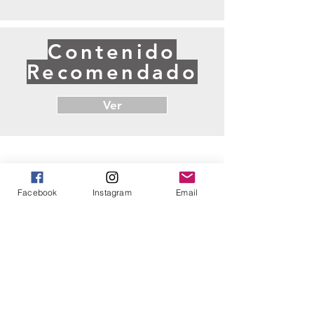
Contenido
Recomendado
Ver
Facebook
Instagram
Email
Somos un colaboratorio de investigación-
acción que desde el año 2017 busca sumar
intereses y pasiones existenciales, políticas e
intelectuales para construir conocimiento
sobre la acción colectiva, haciendo uso de