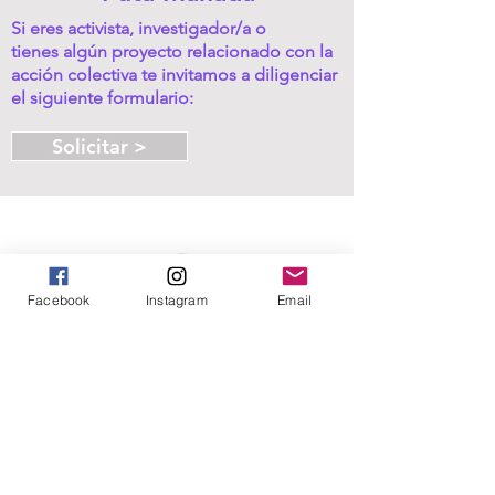
Si eres activista,
investigador/a o
tienes algún proyecto relacionado con la
acción colectiva te invitamos a diligenciar
el siguiente formulario:
Solicitar >
Facebook
Instagram
Email
Somos un colaboratorio de investigación-
acción que desde el año 2017 busca sumar
intereses y pasiones existenciales, políticas e
intelectuales para construir conocimiento
sobre la acción colectiva, haciendo uso de